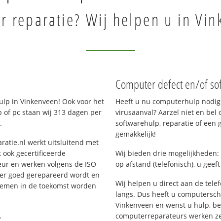
 reparatie? Wij helpen u in Vin
Computer defect en/of so
lp in Vinkenveen! Ook voor het
Heeft u nu computerhulp nodig 
 of pc staan wij 313 dagen per
virusaanval? Aarzel niet en bel 
.
softwarehulp, reparatie of een
gemakkelijk!
ratie.nl werkt uitsluitend met
 ook gecertificeerde
Wij bieden drie mogelijkheden: 
eur en werken volgens de ISO
op afstand (telefonisch), u geef
 er goed gerepareerd wordt en
Wij helpen u direct aan de tele
blemen in de toekomst worden
langs. Dus heeft u computersc
Vinkenveen en wenst u hulp, b
.
computerreparateurs werken zes 