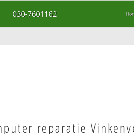
030-7601162
Ho
puter reparatie Vinken