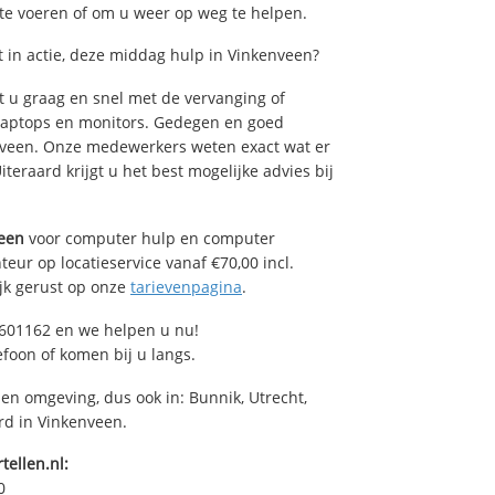
 te voeren of om u weer op weg te helpen.
in actie, deze middag hulp in Vinkenveen?
 u graag en snel met de vervanging of
, laptops en monitors. Gedegen en goed
kenveen. Onze medewerkers weten exact wat er
teraard krijgt u het best mogelijke advies bij
een
voor computer hulp en computer
eur op locatieservice vanaf €70,00 incl.
ijk gerust op onze
tarievenpagina
.
601162 en we helpen u nu!
efoon of komen bij u langs.
 en omgeving, dus ook in: Bunnik, Utrecht,
rd in Vinkenveen.
tellen.nl:
0