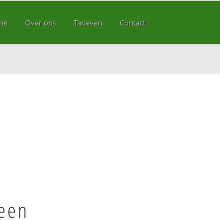
me
Over ons
Tarieven
Contact
veen