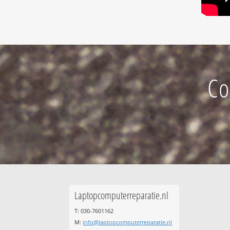
Co
Laptopcomputerreparatie.nl
T: 030-7601162
M:
info@laptopcomputerreparatie.nl