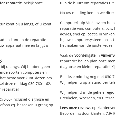
er reparatie
, bekijk onze
u in de buurt om reparaties uit
Na uw melding komen we direct 
Computerhulp Vinkenveen helpt
eur komt bij u langs, of u komt
reparatie van: computers, pc's
.
advies, snel op locatie in Vin
ad en kunnen de reparatie
bij uw computersysteem past. Ui
 uw apparaat mee en krijgt u
het maken van de juiste keuze.
Vaak de
voordeligste
in
Vinkenv
g?
reparatie: bel en plan onze mont
 bij u langs. Wij hebben geen
diagnose en kleine reparatie! K
llende soorten computers en
Bel deze middag nog met 030-7
 het beste voor kunt kiezen om
Wij helpen u op afstand per tel
 Bel deze middag 030-7601162.
 reparatie!
Wij helpen U in de gehele regio
Breukelen, Woerden, en uiteraa
€70,00) inclusief diagnose en
elefoon cq. bezoeken u graag op
Lees onze reviews op klantenver
Beoordeling door klanten:
7.9
/
1