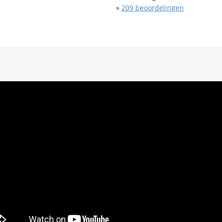
»
209
beoordelingen