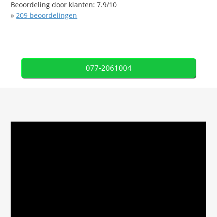
Beoordeling door klanten:
7.9
/
10
»
209
beoordelingen
077-2061004