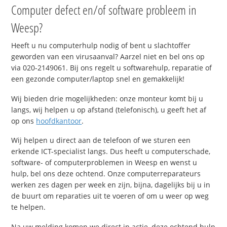
Computer defect en/of software probleem in
Weesp?
Heeft u nu computerhulp nodig of bent u slachtoffer
geworden van een virusaanval? Aarzel niet en bel ons op
via 020-2149061. Bij ons regelt u softwarehulp, reparatie of
een gezonde computer/laptop snel en gemakkelijk!
Wij bieden drie mogelijkheden: onze monteur komt bij u
langs, wij helpen u op afstand (telefonisch), u geeft het af
op ons
hoofdkantoor
.
Wij helpen u direct aan de telefoon of we sturen een
erkende ICT-specialist langs. Dus heeft u computerschade,
software- of computerproblemen in Weesp en wenst u
hulp, bel ons deze ochtend. Onze computerreparateurs
werken zes dagen per week en zijn, bijna, dagelijks bij u in
de buurt om reparaties uit te voeren of om u weer op weg
te helpen.
Na uw melding komen we direct in actie, deze ochtend hulp