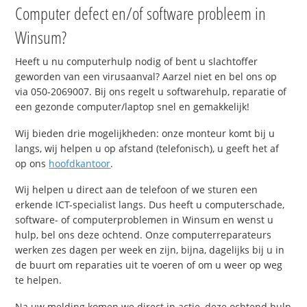
Computer defect en/of software probleem in
Winsum?
Heeft u nu computerhulp nodig of bent u slachtoffer
geworden van een virusaanval? Aarzel niet en bel ons op
via 050-2069007. Bij ons regelt u softwarehulp, reparatie of
een gezonde computer/laptop snel en gemakkelijk!
Wij bieden drie mogelijkheden: onze monteur komt bij u
langs, wij helpen u op afstand (telefonisch), u geeft het af
op ons
hoofdkantoor
.
Wij helpen u direct aan de telefoon of we sturen een
erkende ICT-specialist langs. Dus heeft u computerschade,
software- of computerproblemen in Winsum en wenst u
hulp, bel ons deze ochtend. Onze computerreparateurs
werken zes dagen per week en zijn, bijna, dagelijks bij u in
de buurt om reparaties uit te voeren of om u weer op weg
te helpen.
Na uw melding komen we direct in actie, deze ochtend hulp