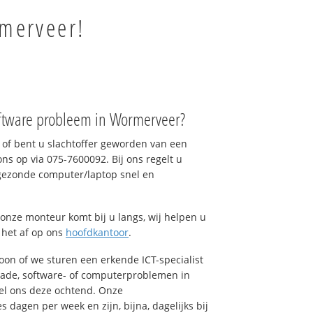
rmerveer!
ftware probleem in Wormerveer?
of bent u slachtoffer geworden van een
ons op via 075-7600092. Bij ons regelt u
 gezonde computer/laptop snel en
onze monteur komt bij u langs, wij helpen u
t het af op ons
hoofdkantoor
.
foon of we sturen een erkende ICT-specialist
hade, software- of computerproblemen in
el ons deze ochtend. Onze
dagen per week en zijn, bijna, dagelijks bij