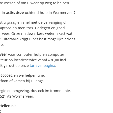
 te voeren of om u weer op weg te helpen.
in actie, deze ochtend hulp in Wormerveer?
 u graag en snel met de vervanging of
, laptops en monitors. Gedegen en goed
merveer. Onze medewerkers weten exact wat
 Uiteraard krijgt u het best mogelijke advies
ze.
veer
voor computer hulp en computer
eur op locatieservice vanaf €70,00 incl.
ijk gerust op onze
tarievenpagina
.
7600092 en we helpen u nu!
efoon of komen bij u langs.
regio en omgeving, dus ook in: Krommenie,
 1521 AS Wormerveer.
tellen.nl:
0