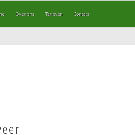
me
Over ons
Tarieven
Contact
veer