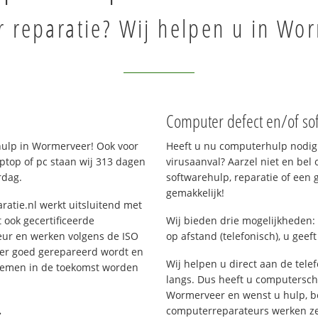
 reparatie? Wij helpen u in Wo
Computer defect en/of so
ulp in Wormerveer! Ook voor
Heeft u nu computerhulp nodig 
ptop of pc staan wij 313 dagen
virusaanval? Aarzel niet en bel 
rdag.
softwarehulp, reparatie of een
gemakkelijk!
ratie.nl werkt uitsluitend met
 ook gecertificeerde
Wij bieden drie mogelijkheden: 
eur en werken volgens de ISO
op afstand (telefonisch), u geef
 er goed gerepareerd wordt en
Wij helpen u direct aan de tele
blemen in de toekomst worden
langs. Dus heeft u computersc
Wormerveer en wenst u hulp, b
.
computerreparateurs werken zes 