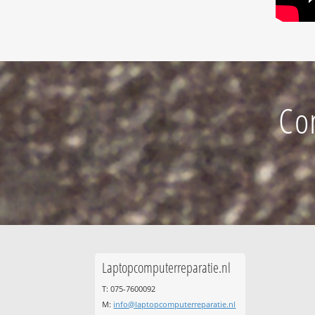
Co
Laptopcomputerreparatie.nl
T: 075-7600092
M:
info@laptopcomputerreparatie.nl