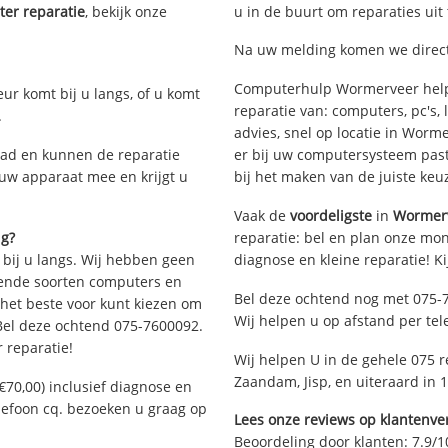
er reparatie
, bekijk onze
u in de buurt om reparaties uit
Na uw melding komen we direct 
Computerhulp Wormerveer helpt
eur komt bij u langs, of u komt
reparatie van: computers, pc's
.
advies, snel op locatie in Wor
ad en kunnen de reparatie
er bij uw computersysteem past.
 uw apparaat mee en krijgt u
bij het maken van de juiste keu
Vaak de
voordeligste
in
Wormer
ig?
reparatie: bel en plan onze mont
 bij u langs. Wij hebben geen
diagnose en kleine reparatie! K
llende soorten computers en
Bel deze ochtend nog met 075-
 het beste voor kunt kiezen om
Wij helpen u op afstand per tel
 Bel deze ochtend 075-7600092.
 reparatie!
Wij helpen U in de gehele 075 
Zaandam, Jisp, en uiteraard in
€70,00) inclusief diagnose en
elefoon cq. bezoeken u graag op
Lees onze reviews op klantenver
Beoordeling door klanten:
7.9
/
1