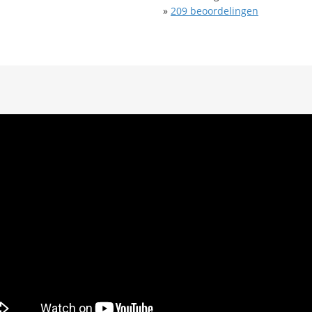
»
209
beoordelingen