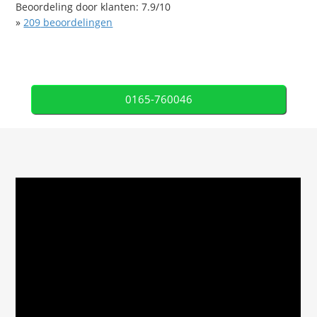
Beoordeling door klanten:
7.9
/
10
»
209
beoordelingen
0165-760046