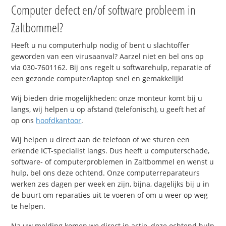
Computer defect en/of software probleem in
Zaltbommel?
Heeft u nu computerhulp nodig of bent u slachtoffer
geworden van een virusaanval? Aarzel niet en bel ons op
via 030-7601162. Bij ons regelt u softwarehulp, reparatie of
een gezonde computer/laptop snel en gemakkelijk!
Wij bieden drie mogelijkheden: onze monteur komt bij u
langs, wij helpen u op afstand (telefonisch), u geeft het af
op ons
hoofdkantoor
.
Wij helpen u direct aan de telefoon of we sturen een
erkende ICT-specialist langs. Dus heeft u computerschade,
software- of computerproblemen in Zaltbommel en wenst u
hulp, bel ons deze ochtend. Onze computerreparateurs
werken zes dagen per week en zijn, bijna, dagelijks bij u in
de buurt om reparaties uit te voeren of om u weer op weg
te helpen.
Na uw melding komen we direct in actie, deze ochtend hulp