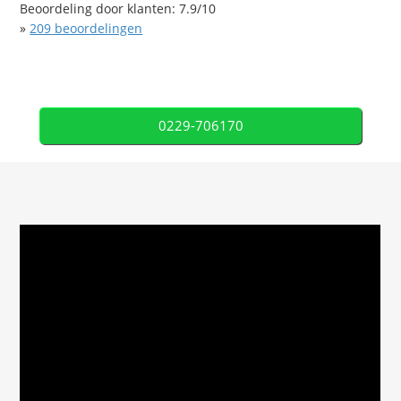
Beoordeling door klanten:
7.9
/
10
»
209
beoordelingen
0229-706170