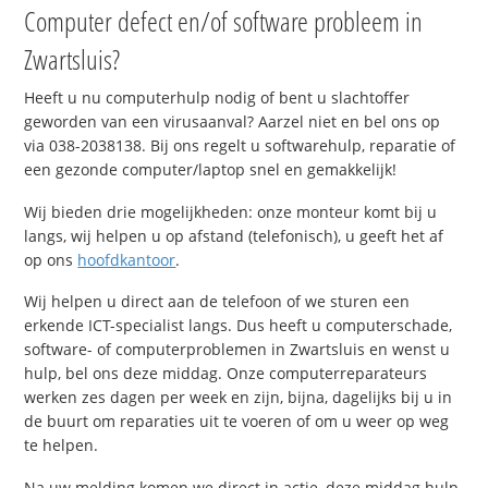
Computer defect en/of software probleem in
Zwartsluis?
Heeft u nu computerhulp nodig of bent u slachtoffer
geworden van een virusaanval? Aarzel niet en bel ons op
via 038-2038138. Bij ons regelt u softwarehulp, reparatie of
een gezonde computer/laptop snel en gemakkelijk!
Wij bieden drie mogelijkheden: onze monteur komt bij u
langs, wij helpen u op afstand (telefonisch), u geeft het af
op ons
hoofdkantoor
.
Wij helpen u direct aan de telefoon of we sturen een
erkende ICT-specialist langs. Dus heeft u computerschade,
software- of computerproblemen in Zwartsluis en wenst u
hulp, bel ons deze middag. Onze computerreparateurs
werken zes dagen per week en zijn, bijna, dagelijks bij u in
de buurt om reparaties uit te voeren of om u weer op weg
te helpen.
Na uw melding komen we direct in actie, deze middag hulp