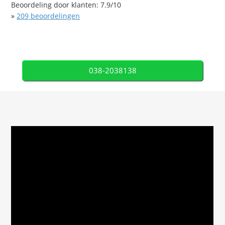
Beoordeling door klanten:
7.9
/
10
»
209
beoordelingen
038-2038138