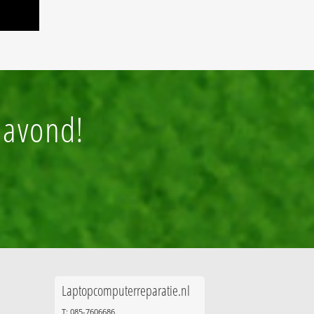
 avond!
Laptopcomputerreparatie.nl
T: 085-7606686