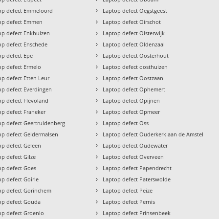
›
op defect Emmeloord
Laptop defect Oegstgeest
›
op defect Emmen
Laptop defect Oirschot
›
op defect Enkhuizen
Laptop defect Oisterwijk
›
op defect Enschede
Laptop defect Oldenzaal
›
op defect Epe
Laptop defect Oosterhout
›
op defect Ermelo
Laptop defect oosthuizen
›
op defect Etten Leur
Laptop defect Oostzaan
›
op defect Everdingen
Laptop defect Ophemert
›
op defect Flevoland
Laptop defect Opijnen
›
op defect Franeker
Laptop defect Opmeer
›
op defect Geertruidenberg
Laptop defect Oss
›
op defect Geldermalsen
Laptop defect Ouderkerk aan de Amstel
›
op defect Geleen
Laptop defect Oudewater
›
p defect Gilze
Laptop defect Overveen
›
op defect Goes
Laptop defect Papendrecht
›
p defect Goirle
Laptop defect Paterswolde
›
op defect Gorinchem
Laptop defect Peize
›
op defect Gouda
Laptop defect Pernis
›
op defect Groenlo
Laptop defect Prinsenbeek