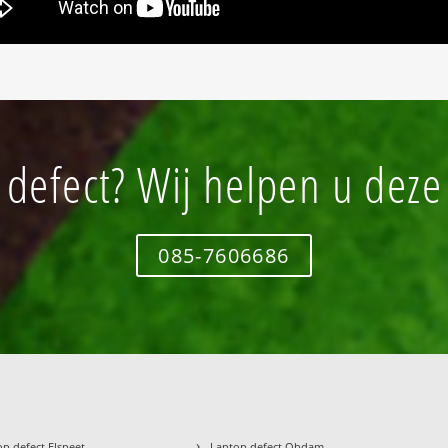
 defect? Wij helpen u deze
085-7606686
›
op defect Elspeet
Laptop defect Obdam