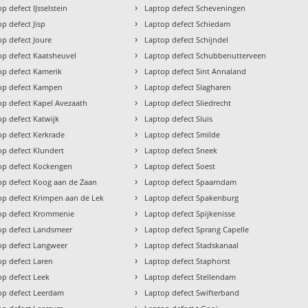
›
p defect IJsselstein
Laptop defect Scheveningen
›
p defect Jisp
Laptop defect Schiedam
›
op defect Joure
Laptop defect Schijndel
›
op defect Kaatsheuvel
Laptop defect Schubbenutterveen
›
op defect Kamerik
Laptop defect Sint Annaland
›
op defect Kampen
Laptop defect Slagharen
›
op defect Kapel Avezaath
Laptop defect Sliedrecht
›
op defect Katwijk
Laptop defect Sluis
›
op defect Kerkrade
Laptop defect Smilde
›
op defect Klundert
Laptop defect Sneek
›
op defect Kockengen
Laptop defect Soest
›
op defect Koog aan de Zaan
Laptop defect Spaarndam
›
op defect Krimpen aan de Lek
Laptop defect Spakenburg
›
op defect Krommenie
Laptop defect Spijkenisse
›
op defect Landsmeer
Laptop defect Sprang Capelle
›
op defect Langweer
Laptop defect Stadskanaal
›
op defect Laren
Laptop defect Staphorst
›
op defect Leek
Laptop defect Stellendam
›
op defect Leerdam
Laptop defect Swifterband
›