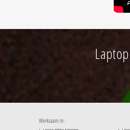
Laptop
Werkzaam in:
›
›
Laptop defect Aalsmeer
Lapt