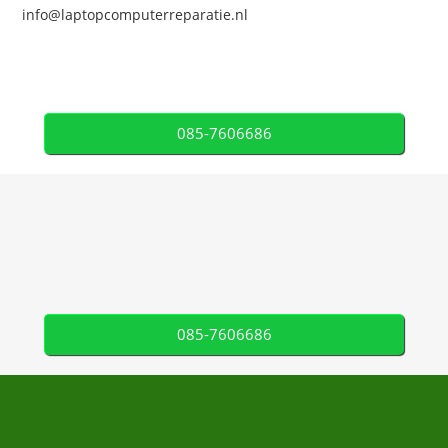
info@laptopcomputerreparatie.nl
085-7606686
085-7606686