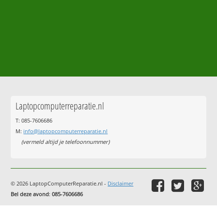
Laptopcomputerreparatie.nl
T: 085-7606686
M:
info@laptopcomputerreparatie.nl
(vermeld altijd je telefoonnummer)
© 2026 LaptopComputerReparatie.nl -
Disclaimer
Bel deze avond
:
085-7606686