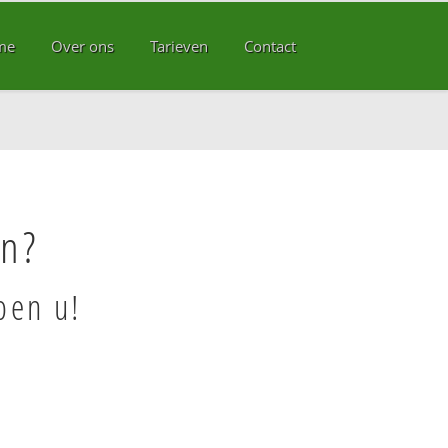
me
Over ons
Tarieven
Contact
en?
pen u!