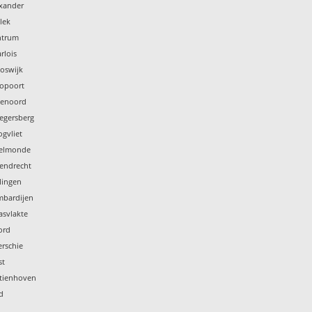
exander
lek
ntrum
rlois
oswijk
ropoort
jenoord
legersberg
gvliet
selmonde
tendrecht
lingen
mbardijen
asvlakte
ord
rschie
st
stienhoven
d