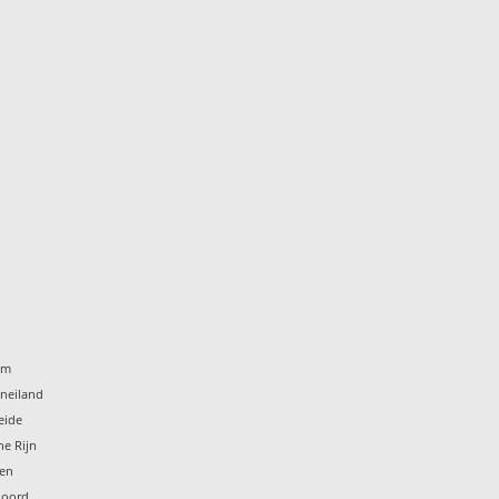
um
eneiland
eide
he Rijn
ten
noord