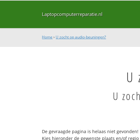
Laptopcomputerreparatie.nl
Home
›
U zocht op audio-beuningen?
U 
U zoc
De gevraagde pagina is helaas niet gevonden!
Kies hieronder de gewenste plaats en/of regio