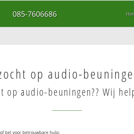
085-7606686
Ho
zocht op audio-beuning
ht op audio-beuningen?? Wij hel
 of bel voor betrouwbare hulp: