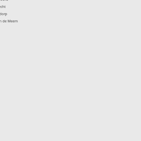
echt
ndorp
en de Meern