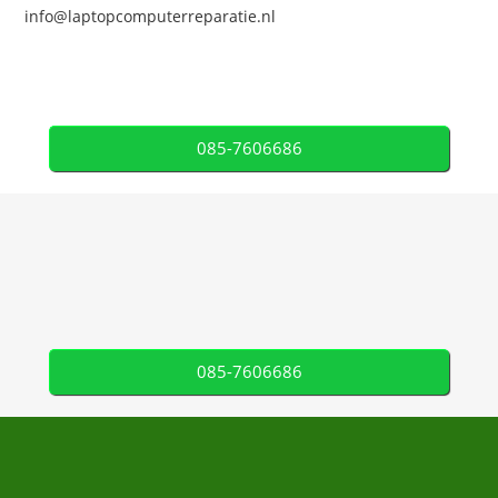
info@laptopcomputerreparatie.nl
085-7606686
085-7606686