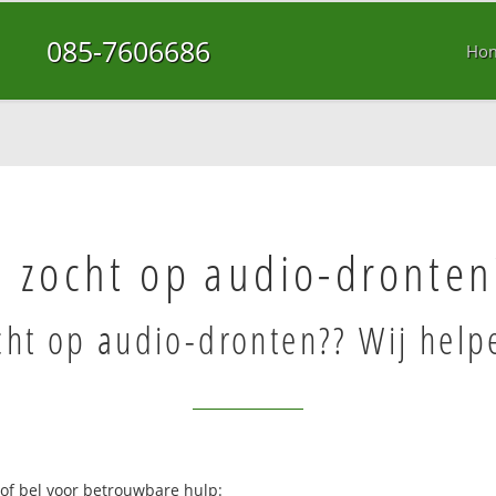
085-7606686
Ho
 zocht op audio-dronten
cht op audio-dronten?? Wij help
 of bel voor betrouwbare hulp: