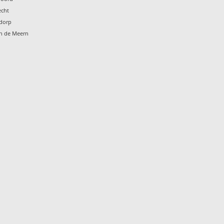
echt
ndorp
en de Meern