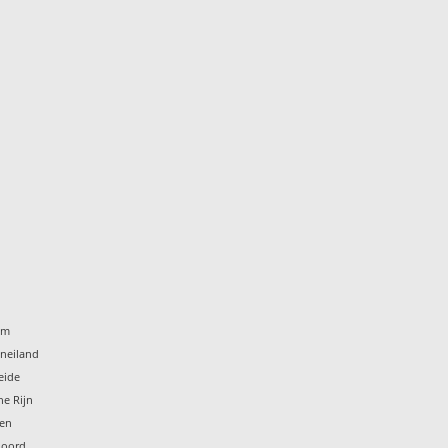
um
eneiland
eide
he Rijn
ten
noord