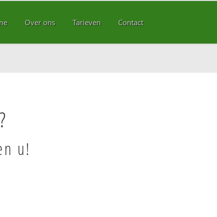
me
Over ons
Tarieven
Contact
?
en u!