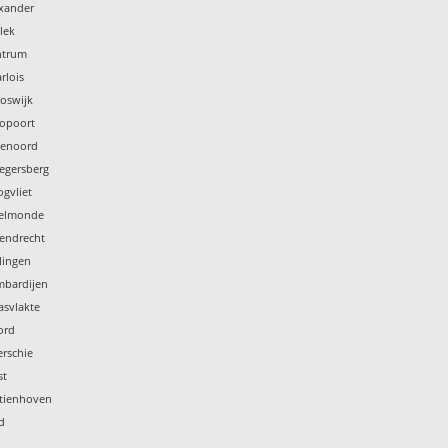
exander
lek
ntrum
rlois
oswijk
ropoort
jenoord
legersberg
gvliet
selmonde
tendrecht
lingen
mbardijen
asvlakte
ord
rschie
st
stienhoven
d