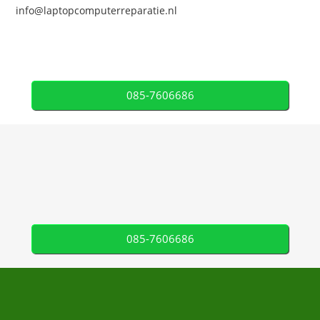
info@laptopcomputerreparatie.nl
085-7606686
085-7606686