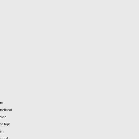
um
eneiland
eide
he Rijn
ten
noord