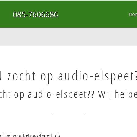
085-7606686
Ho
U zocht op audio-elspeet
cht op audio-elspeet?? Wij help
 of bel voor betrouwbare hulp: