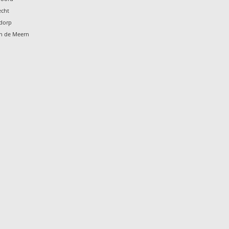
echt
ndorp
en de Meern