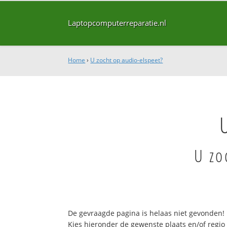
Laptopcomputerreparatie.nl
Home
›
U zocht op audio-elspeet?
U zo
De gevraagde pagina is helaas niet gevonden!
Kies hieronder de gewenste plaats en/of regio