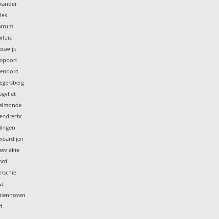
exander
lek
ntrum
rlois
oswijk
ropoort
jenoord
legersberg
gvliet
selmonde
tendrecht
lingen
mbardijen
asvlakte
ord
rschie
st
stienhoven
d