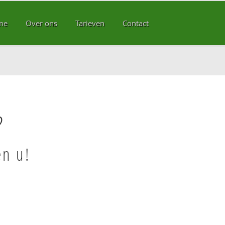
me
Over ons
Tarieven
Contact
?
en u!