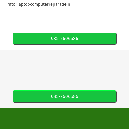
info@laptopcomputerreparatie.nl
085-7606686
085-7606686