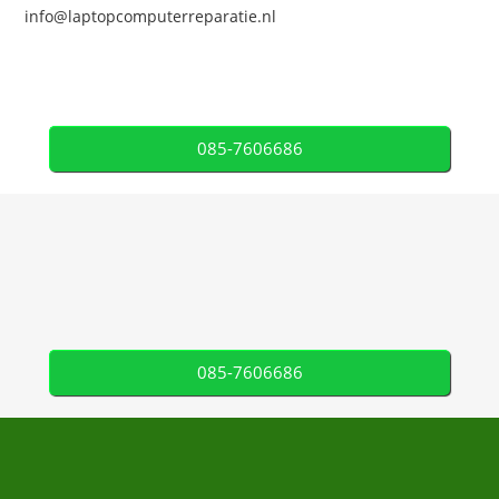
info@laptopcomputerreparatie.nl
085-7606686
085-7606686