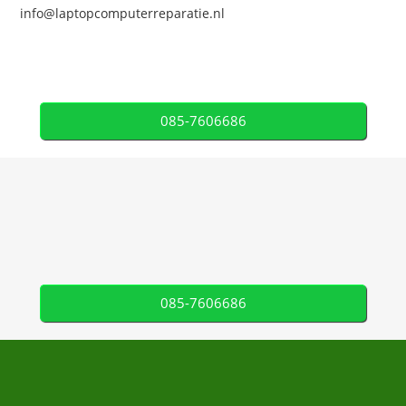
info@laptopcomputerreparatie.nl
085-7606686
085-7606686