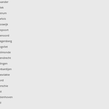
exander
lek
ntrum
rlois
oswijk
ropoort
jenoord
legersberg
gvliet
selmonde
tendrecht
lingen
mbardijen
asvlakte
ord
rschie
st
stienhoven
d