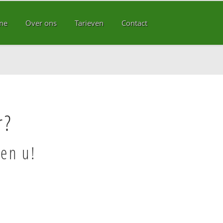
me
Over ons
Tarieven
Contact
r?
en u!