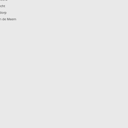
echt
ndorp
en de Meern