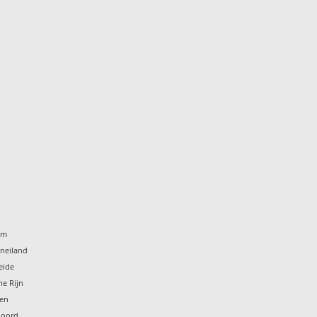
um
eneiland
eide
he Rijn
ten
noord