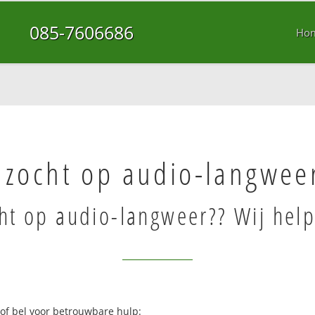
085-7606686
Ho
 zocht op audio-langwee
ht op audio-langweer?? Wij help
 of bel voor betrouwbare hulp: