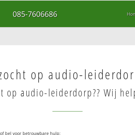
085-7606686
Ho
zocht op audio-leiderdo
t op audio-leiderdorp?? Wij hel
 of bel voor betrouwbare hulp: