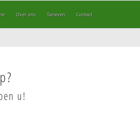
me
Over ons
Tarieven
Contact
rp?
pen u!