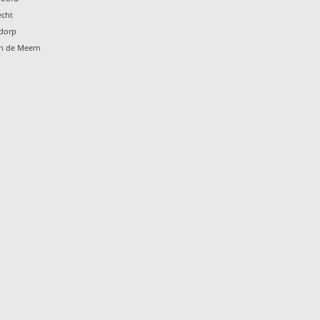
echt
ndorp
en de Meern