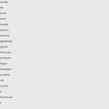
exander
lek
ntrum
rlois
oswijk
ropoort
jenoord
legersberg
gvliet
selmonde
tendrecht
lingen
mbardijen
asvlakte
ord
rschie
st
stienhoven
d