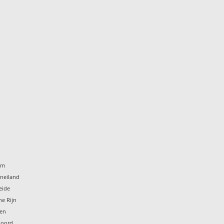
um
eneiland
eide
he Rijn
ten
noord