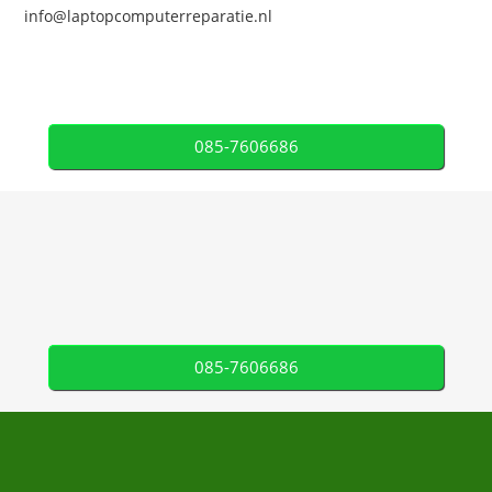
info@laptopcomputerreparatie.nl
085-7606686
085-7606686