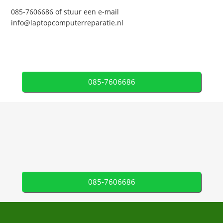
085-7606686 of stuur een e-mail
info@laptopcomputerreparatie.nl
085-7606686
085-7606686