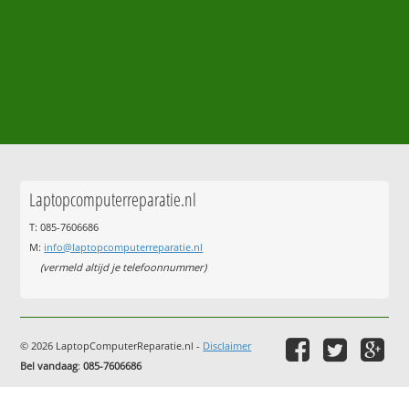
Laptopcomputerreparatie.nl
T: 085-7606686
M:
info@laptopcomputerreparatie.nl
(vermeld altijd je telefoonnummer)
© 2026 LaptopComputerReparatie.nl -
Disclaimer
Bel vandaag
:
085-7606686