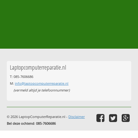
Laptopcomputerreparatie.nl
T: 085-7606686
M:
info@laptopcomputerreparatie.nl
(vermeld altijd je telefoonnummer)
© 2026 LaptopComputerReparatie.nl -
Disclaimer
Bel deze ochtend
:
085-7606686