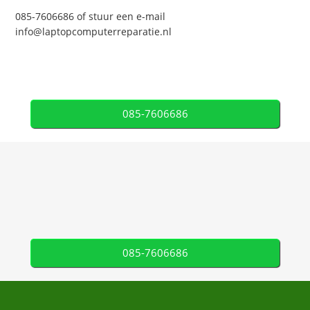
085-7606686 of stuur een e-mail
info@laptopcomputerreparatie.nl
085-7606686
085-7606686