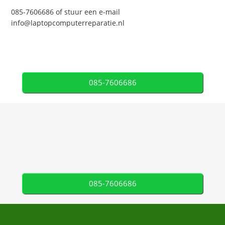
085-7606686 of stuur een e-mail
info@laptopcomputerreparatie.nl
085-7606686
085-7606686