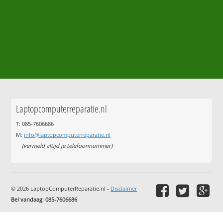
Laptopcomputerreparatie.nl
T: 085-7606686
M:
info@laptopcomputerreparatie.nl
(vermeld altijd je telefoonnummer)
© 2026 LaptopComputerReparatie.nl -
Disclaimer
Bel vandaag
:
085-7606686