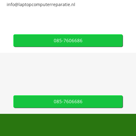
info@laptopcomputerreparatie.nl
085-7606686
085-7606686