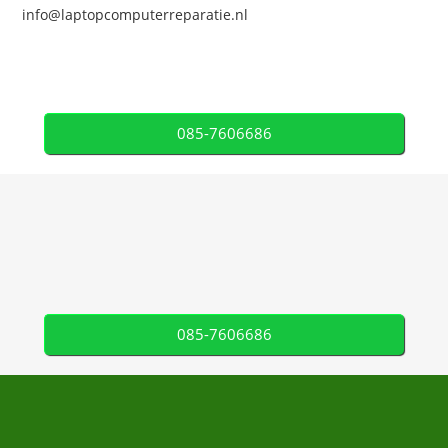
info@laptopcomputerreparatie.nl
085-7606686
085-7606686