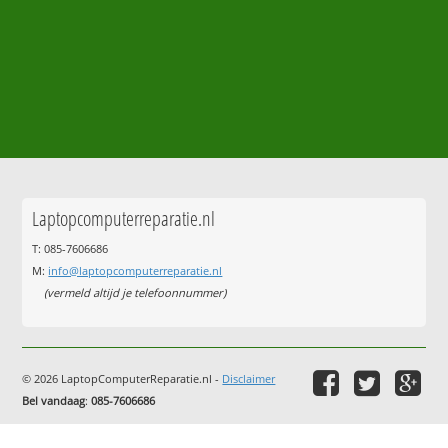
Laptopcomputerreparatie.nl
T: 085-7606686
M:
info@laptopcomputerreparatie.nl
(vermeld altijd je telefoonnummer)
© 2026 LaptopComputerReparatie.nl -
Disclaimer
Bel vandaag
:
085-7606686