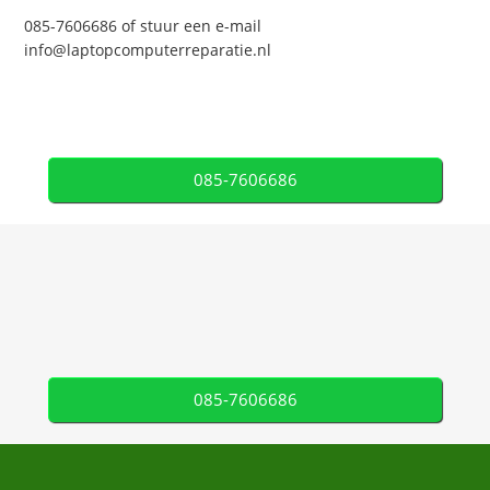
085-7606686 of stuur een e-mail
info@laptopcomputerreparatie.nl
085-7606686
085-7606686