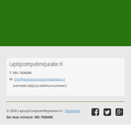
Laptopcomputerreparatie.nl
T: 085-7606686
M:
info@laptopcomputerreparatie.nl
(vermeld altijd je telefoonnummer)
© 2026 LaptopComputerReparatie.nl -
Disclaimer
Bel deze ochtend
:
085-7606686