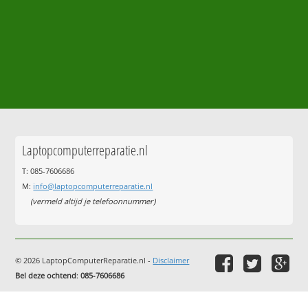
Laptopcomputerreparatie.nl
T: 085-7606686
M:
info@laptopcomputerreparatie.nl
(vermeld altijd je telefoonnummer)
© 2026 LaptopComputerReparatie.nl -
Disclaimer
Bel deze ochtend
:
085-7606686