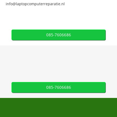
info@laptopcomputerreparatie.nl
085-7606686
085-7606686