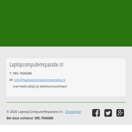
Laptopcomputerreparatie.nl
T: 085-7606686
M:
info@laptopcomputerreparatie.nl
(vermeld altijd je telefoonnummer)
© 2026 LaptopComputerReparatie.nl -
Disclaimer
Bel deze ochtend
:
085-7606686