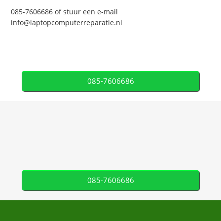
085-7606686 of stuur een e-mail
info@laptopcomputerreparatie.nl
085-7606686
085-7606686