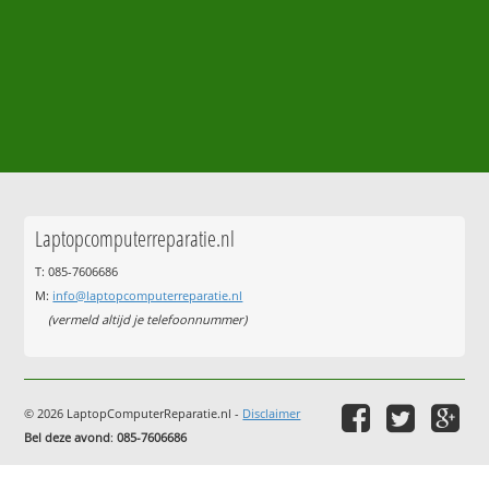
Laptopcomputerreparatie.nl
T: 085-7606686
M:
info@laptopcomputerreparatie.nl
(vermeld altijd je telefoonnummer)
© 2026 LaptopComputerReparatie.nl -
Disclaimer
Bel deze avond
:
085-7606686