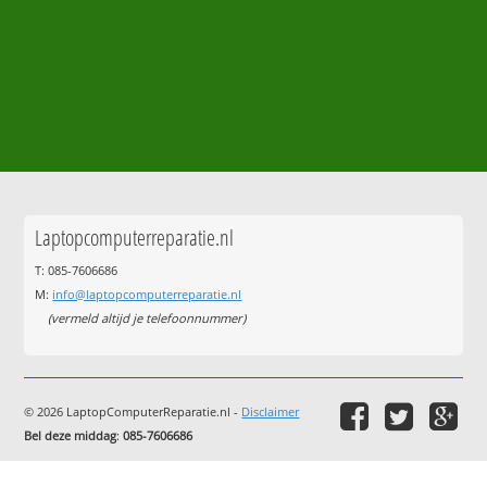
Laptopcomputerreparatie.nl
T: 085-7606686
M:
info@laptopcomputerreparatie.nl
(vermeld altijd je telefoonnummer)
© 2026 LaptopComputerReparatie.nl -
Disclaimer
Bel deze middag
:
085-7606686