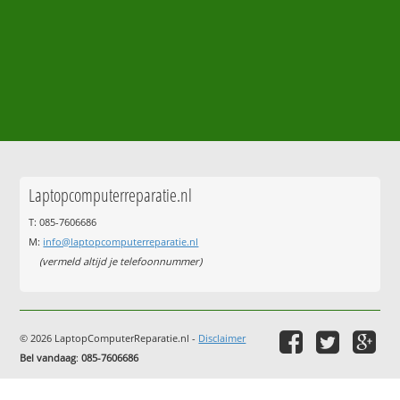
Laptopcomputerreparatie.nl
T: 085-7606686
M:
info@laptopcomputerreparatie.nl
(vermeld altijd je telefoonnummer)
© 2026 LaptopComputerReparatie.nl -
Disclaimer
Bel vandaag
:
085-7606686