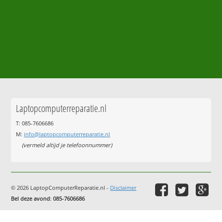
Laptopcomputerreparatie.nl
T: 085-7606686
M:
info@laptopcomputerreparatie.nl
(vermeld altijd je telefoonnummer)
© 2026 LaptopComputerReparatie.nl -
Disclaimer
Bel deze avond
:
085-7606686