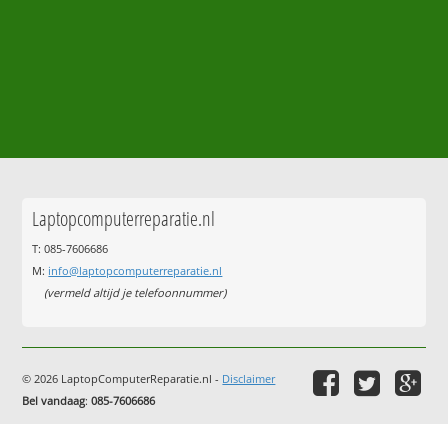
Laptopcomputerreparatie.nl
T: 085-7606686
M:
info@laptopcomputerreparatie.nl
(vermeld altijd je telefoonnummer)
© 2026 LaptopComputerReparatie.nl -
Disclaimer
Bel vandaag
:
085-7606686