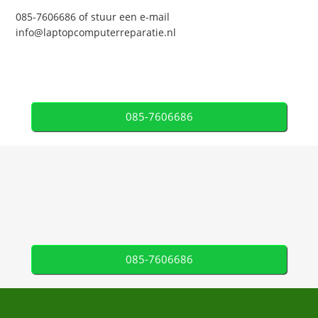
085-7606686 of stuur een e-mail
info@laptopcomputerreparatie.nl
085-7606686
085-7606686