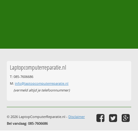
Laptopcomputerreparatie.nl
T: 085-7606686
M:
info@laptopcomputerreparatie.nl
(vermeld altijd je telefoonnummer)
© 2026 LaptopComputerReparatie.nl -
Disclaimer
Bel vandaag
:
085-7606686