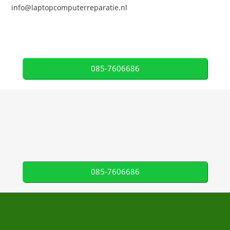
info@laptopcomputerreparatie.nl
085-7606686
085-7606686