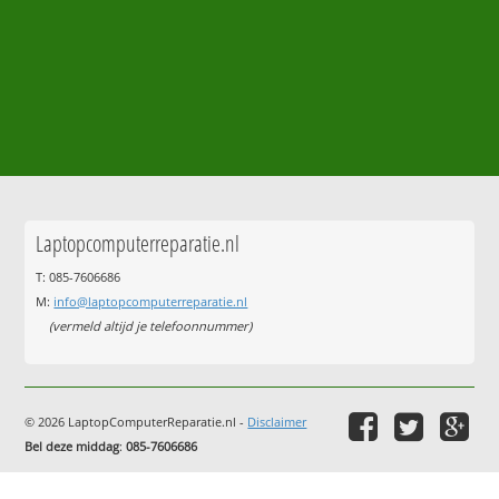
Laptopcomputerreparatie.nl
T: 085-7606686
M:
info@laptopcomputerreparatie.nl
(vermeld altijd je telefoonnummer)
© 2026 LaptopComputerReparatie.nl -
Disclaimer
Bel deze middag
:
085-7606686