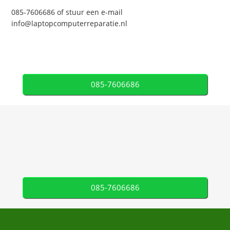
085-7606686 of stuur een e-mail
info@laptopcomputerreparatie.nl
085-7606686
085-7606686