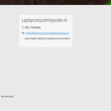
Laptopcomputerreparatie.nl
T: 085-7606686
M:
info@laptopcomputerreparatie.nl
(vermeld altijd je telefoonnummer)
 de Amstel