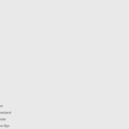
um
eneiland
eide
he Rijn