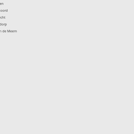
ten
noord
echt
ndorp
en de Meern