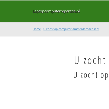
Laptopcomputerreparatie.nl
Home
›
U zocht op computer-amsterdamdeaker?
U zocht
U zocht o