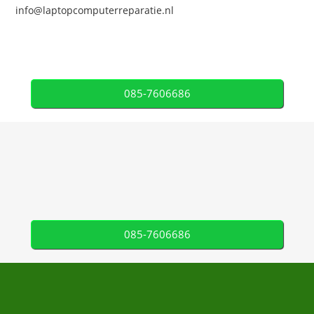
info@laptopcomputerreparatie.nl
085-7606686
085-7606686