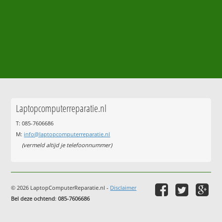
Laptopcomputerreparatie.nl
T: 085-7606686
M:
info@laptopcomputerreparatie.nl
(vermeld altijd je telefoonnummer)
© 2026 LaptopComputerReparatie.nl -
Disclaimer
Bel deze ochtend
:
085-7606686