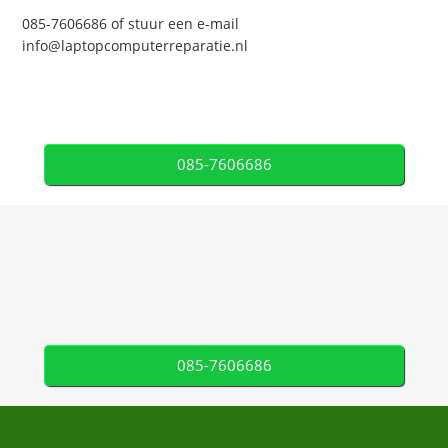
085-7606686 of stuur een e-mail
info@laptopcomputerreparatie.nl
085-7606686
085-7606686