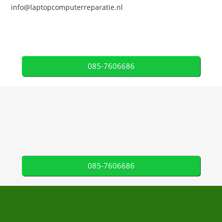
info@laptopcomputerreparatie.nl
085-7606686
085-7606686