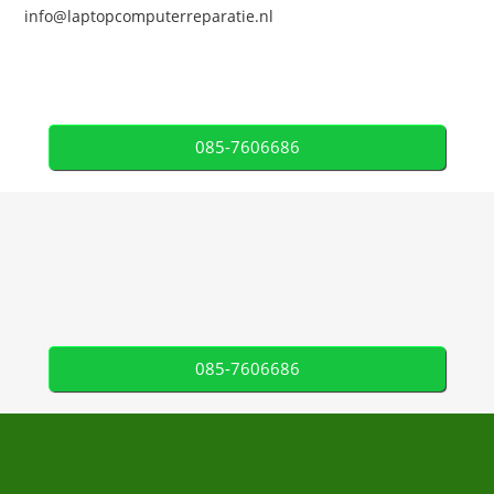
info@laptopcomputerreparatie.nl
085-7606686
085-7606686