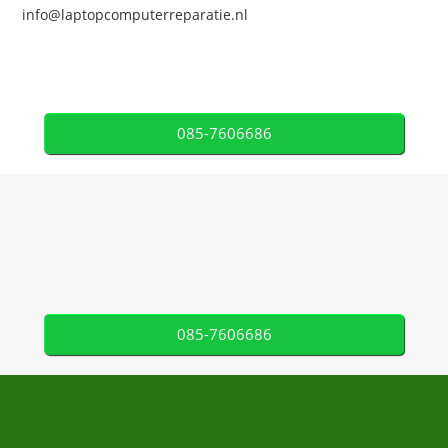
info@laptopcomputerreparatie.nl
085-7606686
085-7606686