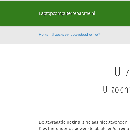
Laptopcomputerreparatie.nl
Home
›
U zocht op laptopdoethetniet?
U 
U zoch
De gevraagde pagina is helaas niet gevonden!
Kies hieronder de gewenste plaats en/of regio