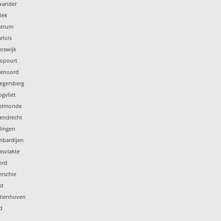
exander
lek
ntrum
rlois
oswijk
ropoort
jenoord
legersberg
gvliet
selmonde
tendrecht
lingen
mbardijen
asvlakte
ord
rschie
st
stienhoven
d