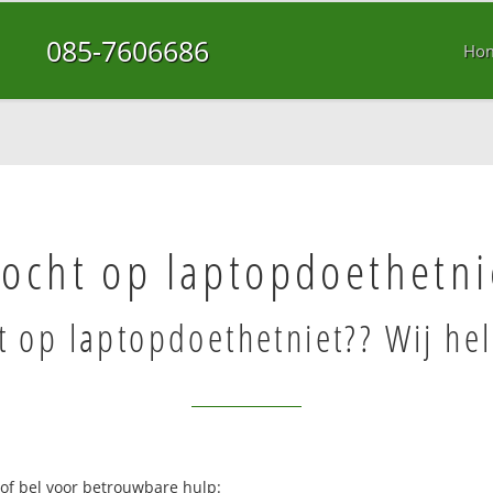
085-7606686
Ho
zocht op laptopdoethetni
t op laptopdoethetniet?? Wij he
 of bel voor betrouwbare hulp: