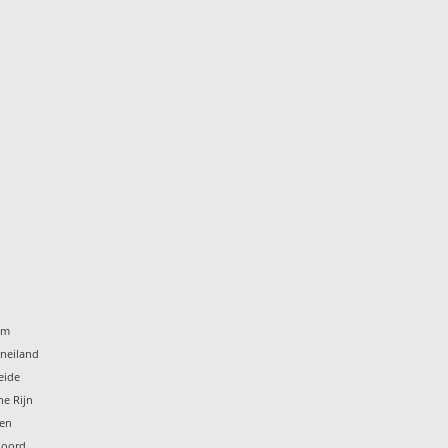
um
eneiland
eide
he Rijn
ten
noord