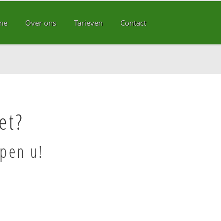
me
Over ons
Tarieven
Contact
et?
lpen u!