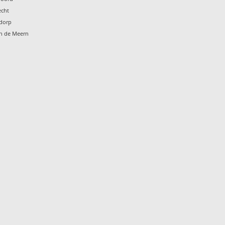
echt
ndorp
en de Meern