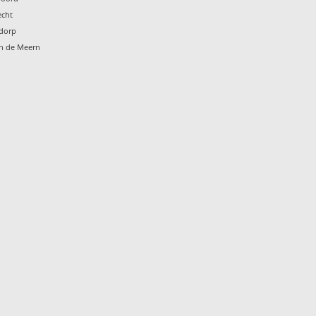
echt
ndorp
en de Meern