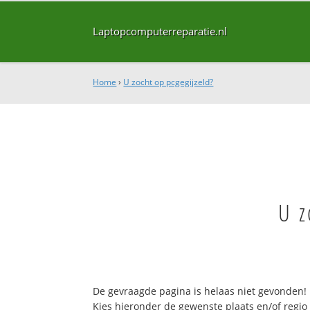
Laptopcomputerreparatie.nl
Home
›
U zocht op pcgegijzeld?
U z
De gevraagde pagina is helaas niet gevonden!
Kies hieronder de gewenste plaats en/of regio