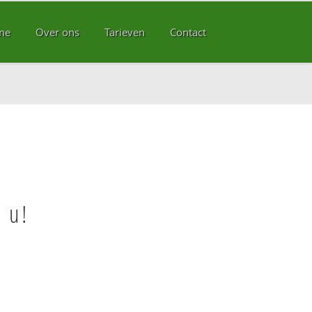
me
Over ons
Tarieven
Contact
 u!