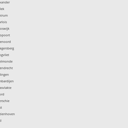
exander
lek
ntrum
rlois
oswijk
ropoort
jenoord
legersberg
gvliet
selmonde
tendrecht
lingen
mbardijen
asvlakte
ord
rschie
st
stienhoven
d