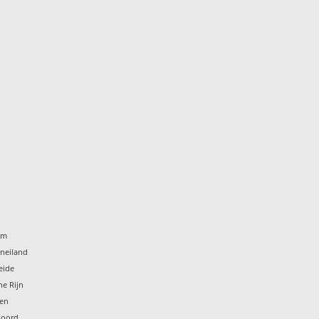
um
eneiland
eide
he Rijn
ten
noord